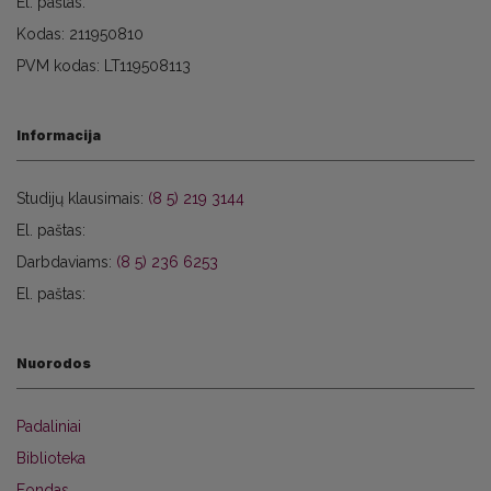
El. paštas:
Kodas: 211950810
PVM kodas: LT119508113
Informacija
Studijų klausimais:
(8 5) 219 3144
El. paštas:
Darbdaviams:
(8 5) 236 6253
El. paštas:
Nuorodos
Padaliniai
Biblioteka
Fondas